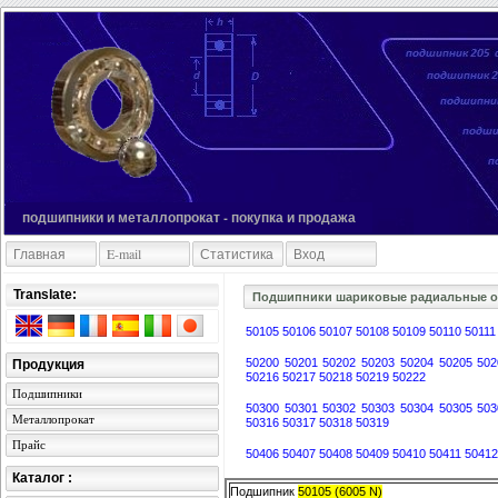
подшипники и металлопрокат - покупка и продажа
Главная
E-mail
Статистика
Вход
Translate:
Подшипники шариковые радиальные од
50105
50106
50107
50108
50109
50110
5011
50200
50201
50202
50203
50204
50205
50
Продукция
50216
50217
50218
50219
50222
Подшипники
50300
50301
50302
50303
50304
50305
50
Металлопрокат
50316
50317
50318
50319
Прайс
50406
50407
50408
50409
50410
50411
5041
Каталог :
Подшипник
50105 (6005 N)